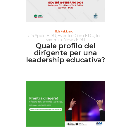
11th Febbraio
Apple EDU
Eventi e Corsi EDU
In
in
,
,
evidenza
News EDU
,
Quale profilo del
dirigente per una
leadership educativa?