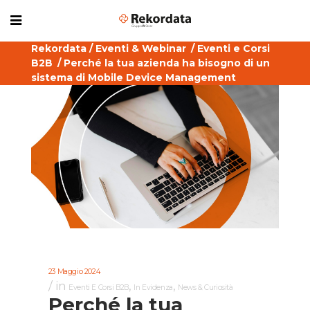
Rekordata
/
Eventi & Webinar
/
Eventi e Corsi
B2B
/
Perché la tua azienda ha bisogno di un
sistema di Mobile Device Management
23 Maggio 2024
in
,
,
Eventi E Corsi B2B
In Evidenza
News & Curiosità
Perché la tua