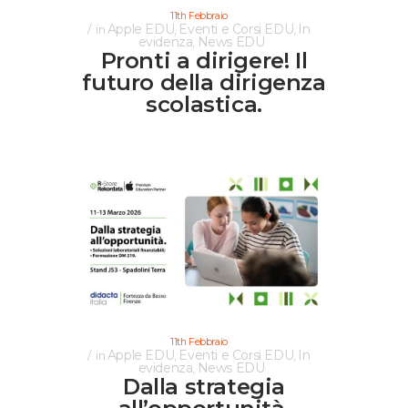
11th Febbraio
Apple EDU
Eventi e Corsi EDU
In
in
,
,
evidenza
News EDU
,
Pronti a dirigere! Il
futuro della dirigenza
scolastica.
11th Febbraio
Apple EDU
Eventi e Corsi EDU
In
in
,
,
evidenza
News EDU
,
Dalla strategia