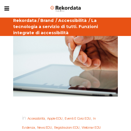
Rekordata
/
Brand
/
Accessibilità
/
La
tecnologia a servizio di tutti. Funzioni
integrate di accessibilità
in
,
,
,
Accessibilità
Apple EDU
Eventi E Corsi EDU
In
,
,
,
Evidenza
News EDU
Registrazioni EDU
Webinar EDU