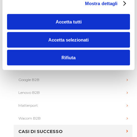
Adobe B2B
Mostra dettagli
Adobe EDU
Accetta tutti
Apple B2B
Accetta selezionati
Apple Business
Apple EDU
Rifiuta
Coding
Google B2B
Lenovo B2B
Matterport
Wacom B2B
CASI DI SUCCESSO