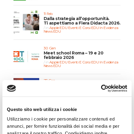
11 Feb
Dalla strategia all’opportunità.
Ti aspettiamo a Fiera Didacta 2026.
in
Apple EDU
Eventi E Corsi EDU
In Evidenza
News EDU
30 Gen
Meet school Roma – 19 e 20
febbraio 2026
in
Apple EDU
Eventi E Corsi EDU
In Evidenza
News EDU
27 Gen
NIS2 Roadmap 2026: Guida
operativa ai nuovi adempimenti,
sanzioni e continuità aziendale.
in
Eventi E Corsi B2B
In Evidenza
News & Curiosità
News B2B
Webinar B2B
Questo sito web utilizza i cookie
Utilizziamo i cookie per personalizzare contenuti ed
CATEGORIE
annunci, per fornire funzionalità dei social media e per
analizzare il nostro traffico. Condividiamo inoltre