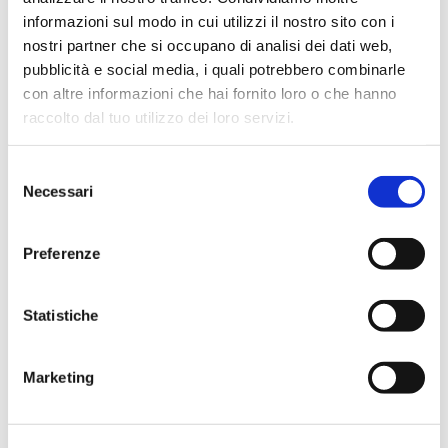
informazioni sul modo in cui utilizzi il nostro sito con i
AI
nostri partner che si occupano di analisi dei dati web,
pubblicità e social media, i quali potrebbero combinarle
APPLE DISTINGUISHED SCHOOL
con altre informazioni che hai fornito loro o che hanno
ARCHIVIO & REGISTRAZIONI
raccolto dal tuo utilizzo dei loro servizi.
Registrazioni B2B
Selezione
Necessari
del
Registrazioni EDU
consenso
BANDI E FINANZIAMENTI
Preferenze
Bandi B2B
Statistiche
Bandi EDU
BRAND
Marketing
Accessibilità