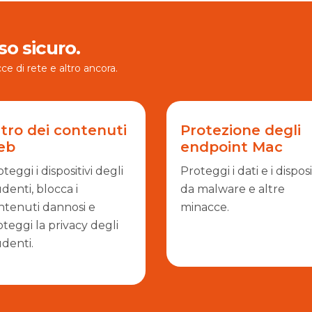
o sicuro.
ce di rete e altro ancora.
ltro dei contenuti
Protezione degli
eb
endpoint Mac
teggi i dispositivi degli
Proteggi i dati e i disposi
denti, blocca i
da malware e altre
ntenuti dannosi e
minacce.
teggi la privacy degli
udenti.