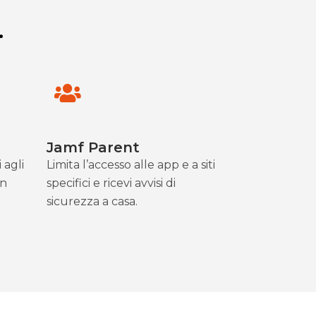
.
Jamf Parent
 agli
Limita l’accesso alle app e a siti
in
specifici e ricevi avvisi di
sicurezza a casa.