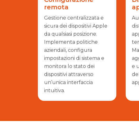
remota
ap
Gestione centralizzata e
Au
sicura dei dispositivi Apple
dis
da qualsiasi posizione.
app
Implementa politiche
ter
aziendali, configura
Mac
impostazioni di sistema e
ag
monitora lo stato dei
e 
dispositivi attraverso
del
un’unica interfaccia
app
intuitiva.