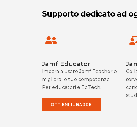
Supporto dedicato ad og
Jamf Educator
Ja
Impara a usare Jamf Teacher e
Colla
migliora le tue competenze.
sorv
Per educatori e EdTech.
conc
stud
OTTIENI IL BADGE