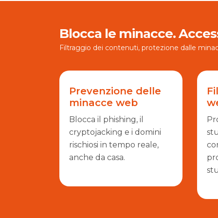
Blocca le minacce. Access
Filtraggio dei contenuti, protezione dalle minac
Prevenzione delle
Fi
minacce web
w
Blocca il phishing, il
Pro
cryptojacking e i domini
stu
rischiosi in tempo reale,
co
anche da casa.
pro
st