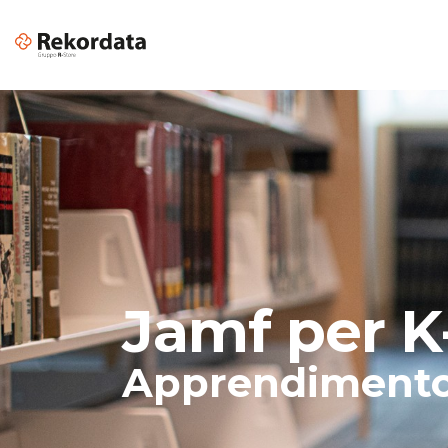
Apple per il Business
Piattafor
Software di Grafica per Aziende
Color Mat
Design & Creative
Soluzioni
Cloud Services Provider per
Jamf per K-
VR & AR
Aziende
Apprendimento 
Digital transformation
Cyber Security: sicurezza
informatica aziendale