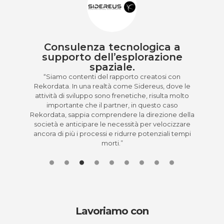
l
Consulenza tecnologica a
e.
supporto dell’esplorazione
spaziale.
lenti
“N
che
deg
“Siamo contenti del rapporto creatosi con
el
IED
Rekordata. In una realtà come Sidereus, dove le
to a
attività di sviluppo sono frenetiche, risulta molto
 di
importante che il partner, in questo caso
Rekordata, sappia comprendere la direzione della
società e anticipare le necessità per velocizzare
ancora di più i processi e ridurre potenziali tempi
morti.”
Lavoriamo con