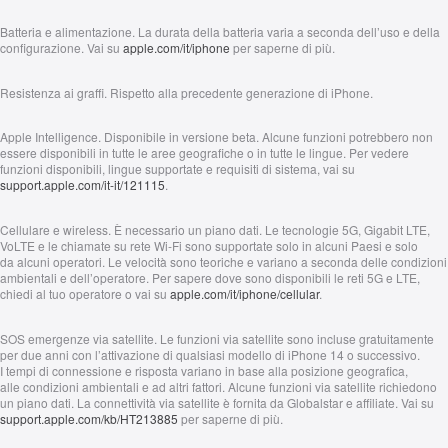
Batteria e alimentazione.
La durata della batteria varia a seconda dell’uso e della
configurazione. Vai su
apple.com/it/iphone
per saperne di più.
Resistenza ai graffi.
Rispetto alla precedente generazione di iPhone.
Apple Intelligence.
Disponibile in versione beta. Alcune funzioni potrebbero non
essere disponibili in tutte le aree geografiche o in tutte le lingue. Per vedere
funzioni disponibili, lingue supportate e requisiti di sistema, vai su
support.apple.com/it-it/121115
.
Cellulare e wireless.
È necessario un piano dati. Le tecnologie 5G, Gigabit LTE,
VoLTE e le chiamate su rete Wi‑Fi sono supportate solo in alcuni Paesi e solo
da alcuni operatori. Le velocità sono teoriche e variano a seconda delle condizioni
ambientali e dell’operatore. Per sapere dove sono disponibili le reti 5G e LTE,
chiedi al tuo operatore o vai su
apple.com/it/iphone/cellular
.
SOS emergenze via satellite.
Le funzioni via satellite sono incluse gratuitamente
per due anni con l’attivazione di qualsiasi modello di iPhone 14 o successivo.
I tempi di connessione e risposta variano in base alla posizione geografica,
alle condizioni ambientali e ad altri fattori. Alcune funzioni via satellite richiedono
un piano dati. La connettività via satellite è fornita da Globalstar e affiliate. Vai su
support.apple.com/kb/HT213885
per saperne di più.