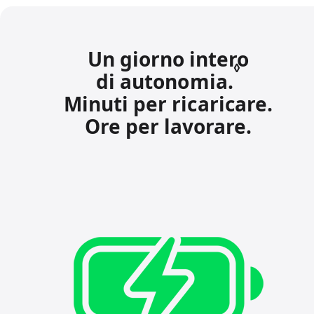
Un giorno intero
◊
di autonomia.
Leggi
Minuti per ricaricare.
le
Ore per lavorare.
note
legali.