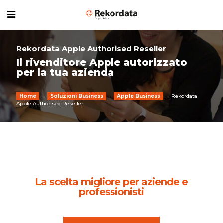
Rekordata Apple Authorised Reseller
Il rivenditore Apple autorizzato
per la tua azienda
Home
→
Soluzioni Business
→
Apple Business
→ Rekordata
Apple Authorised Reseller
La scelta migliore per aziende e
professionisti