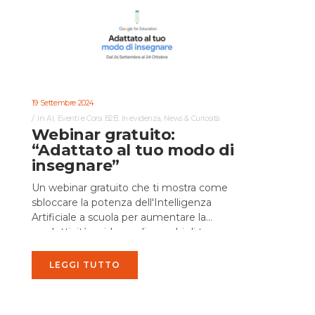
19 Settembre 2024
in
,
,
,
AI
Eventi e Corsi B2B
In evidenza
News & Curiosità
Webinar gratuito:
“Adattato al tuo modo di
insegnare”
Un webinar gratuito che ti mostra come
sbloccare la potenza dell'Intelligenza
Artificiale a scuola per aumentare la
produttività e ridurre gli sprechi di tempo....
LEGGI TUTTO