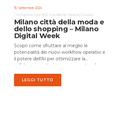
30 Settembre 2024
in
,
,
Eventi e Corsi B2B
In evidenza
News & Curiosità
Milano città della moda e
dello shopping – Milano
Digital Week
Scopri come sfruttare al meglio le
potenzialità dei nuovi workflow operativi e
il potere dell'AI per ottimizzare la
collaborazione tra i team, aumentare la
produttività e migliorare la qualità dei...
LEGGI TUTTO