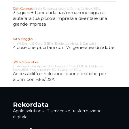
12th Gennaio
in
In Evidenza
News & Curiosità
News EDU
3 ragioni + 1 per cui la trasformazione digitale
aiuterà la tua piccola impresa a diventare una
grande impresa
14th Maggio
in
AI
Eventi E Corsi B2B
In Evidenza
News & Curiosità
4 cose che puoi fare con l’AI generativa di Adobe
30th Novembre
in
Accessibilità
Apple EDU
Eventi E Corsi EDU
In Evidenza
News EDU
Registrazioni EDU
Webinar EDU
Accessibilità e inclusione: buone pratiche per
alunni con BES/DSA
Rekordata
Apple solutions, IT services e trasformazione
digitale.