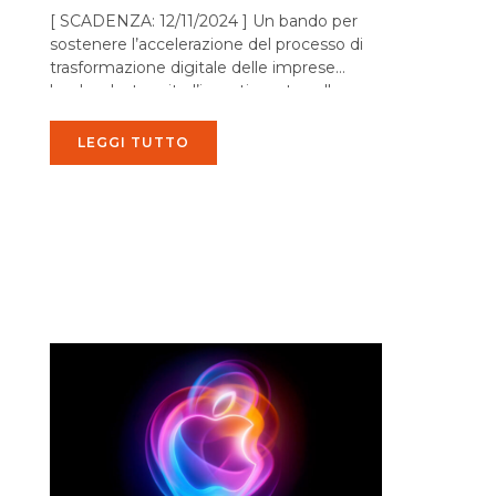
[ SCADENZA: 12/11/2024 ] Un bando per
sostenere l’accelerazione del processo di
trasformazione digitale delle imprese
lombarde, tramite l’investimento sulle
nuove tecnologie come fattore di
produttività e, quindi, di sviluppo...
LEGGI TUTTO