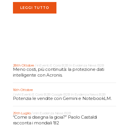
adattare gli strumenti digitali a
disposizione al proprio stile...
LEGGI TUTTO
28th Ottobre
in
Eventi E Corsi B2B
In Evidenza
News B2B
Meno costi, più continuità: la protezione dati
intelligente con Acronis.
16th Ottobre
in
AI
Eventi E Corsi B2B
Google B2B
In Evidenza
News B2B
Potenzia le vendite con Gemini e NotebookLM.
29th Luglio
in
In Evidenza
News B2B
“Come si disegna la gioia?” Paolo Castaldi
racconta i mondiali ’82