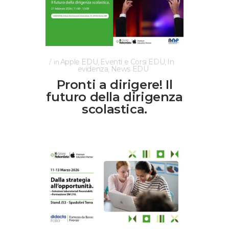
Apple EDU
Eventi e Corsi EDU
In
in
,
,
evidenza
News EDU
,
Pronti a dirigere! Il
futuro della dirigenza
scolastica.