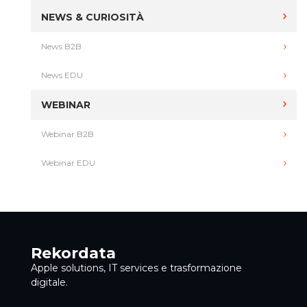
NEWS & CURIOSITÀ
News B2B
News EDU
WEBINAR
Webinar B2B
Webinar EDU
Rekordata
Apple solutions, IT services e trasformazione
digitale.