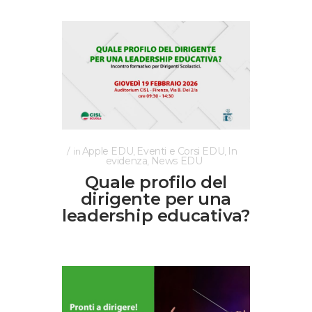
Apple EDU
Eventi e Corsi EDU
In
in
,
,
evidenza
News EDU
,
Quale profilo del
dirigente per una
leadership educativa?