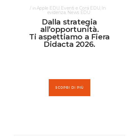
Apple EDU
Eventi e Corsi EDU
In
in
,
,
evidenza
News EDU
,
Dalla strategia
all’opportunità.
Ti aspettiamo a Fiera
Didacta 2026.
SCOPRI DI PIÙ