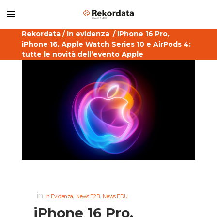
Rekordata
/
In evidenza
/
iPhone 16 Pro,
iPhone 16, Apple Watch Series 10 e AirPods 4:
tutte le novità dell’evento Apple
in
,
,
In Evidenza
News B2B
News EDU
iPhone 16 Pro,