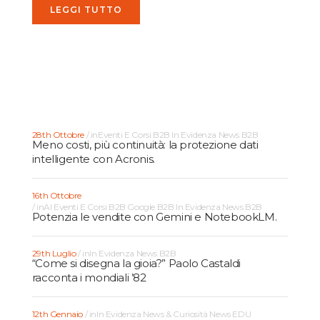
LEGGI TUTTO
28th Ottobre
in
Eventi E Corsi B2B
In Evidenza
News B2B
Meno costi, più continuità: la protezione dati
intelligente con Acronis.
16th Ottobre
in
AI
Eventi E Corsi B2B
Google B2B
In Evidenza
News B2B
Potenzia le vendite con Gemini e NotebookLM.
29th Luglio
in
In Evidenza
News B2B
“Come si disegna la gioia?” Paolo Castaldi
racconta i mondiali ’82
12th Gennaio
in
In Evidenza
News & Curiosità
News EDU