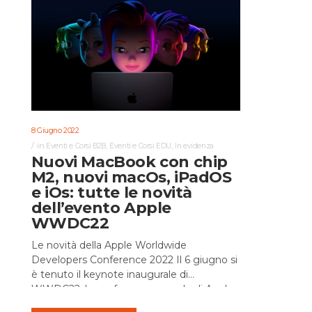
8 Giugno 2022
in
,
,
Eventi e Corsi B2B
Eventi e Corsi EDU
In evidenza
Nuovi MacBook con chip
M2, nuovi macOs, iPadOS
e iOs: tutte le novità
dell’evento Apple
WWDC22
Le novità della Apple Worldwide
Developers Conference 2022 Il 6 giugno si
è tenuto il keynote inaugurale di
WWDC22, la conferenza annuale di Apple.
In circa 2 ore di evento virtuale...