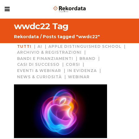
wwdc22 Tag
Rekordata
/
Posts tagged "wwdc22"
TUTTI
AI
APPLE DISTINGUISHED SCHOOL
ARCHIVIO & REGISTRAZIONI
BANDI E FINANZIAMENTI
BRAND
CASI DI SUCCESSO
CORSI
EVENTI & WEBINAR
IN EVIDENZA
NEWS & CURIOSITÀ
WEBINAR