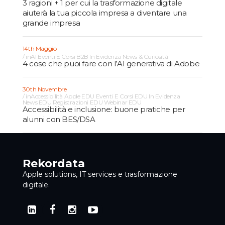
3 ragioni + 1 per cui la trasformazione digitale
aiuterà la tua piccola impresa a diventare una
grande impresa
14th Maggio
in
AI
Eventi E Corsi B2B
In Evidenza
News & Curiosità
4 cose che puoi fare con l’AI generativa di Adobe
30th Novembre
in
Accessibilità
Apple EDU
Eventi E Corsi EDU
In Evidenza
News EDU
Registrazioni EDU
Webinar EDU
Accessibilità e inclusione: buone pratiche per
alunni con BES/DSA
Rekordata
Apple solutions, IT services e trasformazione
digitale.