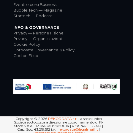
Eventi e corsi Business
Bubble Tech — Magazine
Startech — Podcast
INFO & GOVERNANCE
Privacy — Persone Fisiche
Privacy — Organizzazioni
Cookie Policy
Corporate Governance & Policy
Codice Etico
Copyright © 2026
REKORDATA s.r.l.
a socio unico
Società sottoposta a direzione e coordinamento di R-
Store S.p.A. | P.IVA 05185750014 | REA NA - 1122413 |
Cap. Soc. €1.219.512 i.v. |
rekordata@legalmail.it
|
Corporate governance e policy