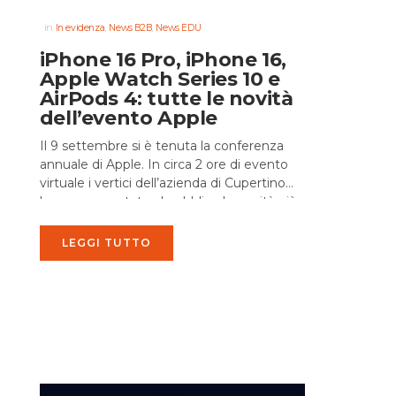
in
,
,
In evidenza
News B2B
News EDU
iPhone 16 Pro, iPhone 16,
Apple Watch Series 10 e
AirPods 4: tutte le novità
dell’evento Apple
Il 9 settembre si è tenuta la conferenza
annuale di Apple. In circa 2 ore di evento
virtuale i vertici dell’azienda di Cupertino
hanno presentato al pubblico le novità più...
LEGGI TUTTO