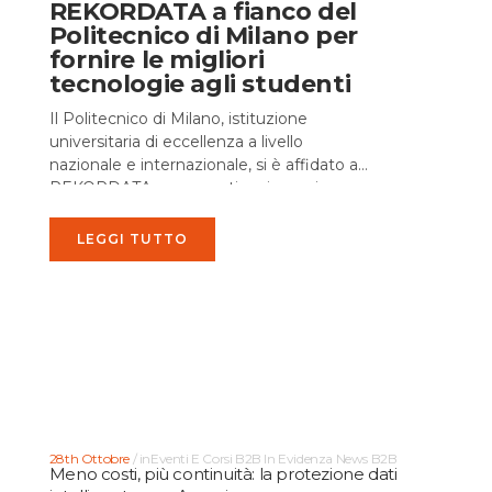
REKORDATA a fianco del
Politecnico di Milano per
fornire le migliori
tecnologie agli studenti
Il Politecnico di Milano, istituzione
universitaria di eccellenza a livello
nazionale e internazionale, si è affidato a
REKORDATA per garantire ai propri
studenti i migliori software Adobe per il
design,...
LEGGI TUTTO
28th Ottobre
in
Eventi E Corsi B2B
In Evidenza
News B2B
Meno costi, più continuità: la protezione dati