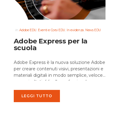
in
,
,
,
Adobe EDU
Eventi e Corsi EDU
In evidenza
News EDU
Adobe Express per la
scuola
Adobe Express è la nuova soluzione Adobe
per creare contenuti visivi, presentazioni e
materiali digitali in modo semplice, veloce
e con risultati di livello professionale....
LEGGI TUTTO