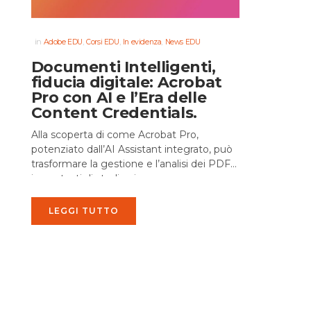
in
,
,
,
Adobe EDU
Corsi EDU
In evidenza
News EDU
Documenti Intelligenti,
fiducia digitale: Acrobat
Pro con AI e l’Era delle
Content Credentials.
Alla scoperta di come Acrobat Pro,
potenziato dall’AI Assistant integrato, può
trasformare la gestione e l’analisi dei PDF
in contesti di studio, ricerca e
amministrazione avanzata....
LEGGI TUTTO