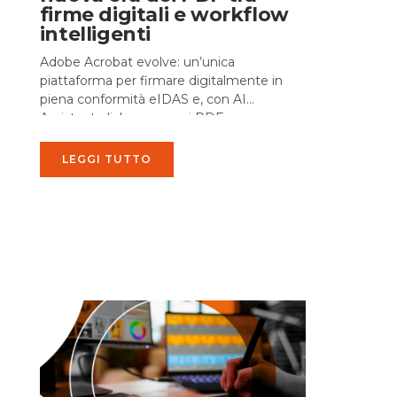
firme digitali e workflow
intelligenti
Adobe Acrobat evolve: un’unica
piattaforma per firmare digitalmente in
piena conformità eIDAS e, con AI
Assistant, dialogare con i PDF per
riassumere, estrarre dati e generare azioni
immediate. Dalla validazione...
LEGGI TUTTO