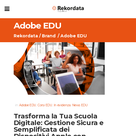
Adobe EDU
Rekordata
/
Brand
/
Adobe EDU
in
,
,
,
Adobe EDU
Corsi EDU
In evidenza
News EDU
Trasforma la Tua Scuola
Digitale: Gestione Sicura e
Semplificata dei