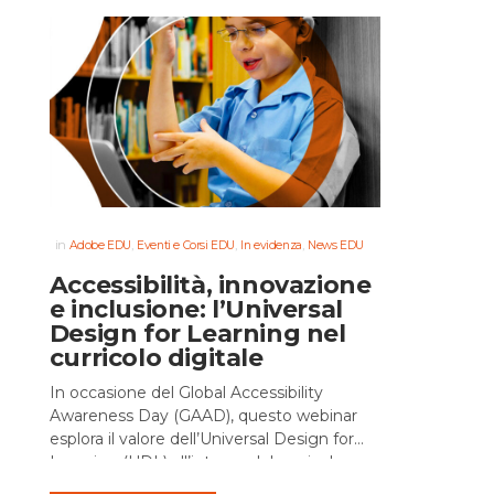
in
,
,
,
Adobe EDU
Eventi e Corsi EDU
In evidenza
News EDU
Accessibilità, innovazione
e inclusione: l’Universal
Design for Learning nel
curricolo digitale
In occasione del Global Accessibility
Awareness Day (GAAD), questo webinar
esplora il valore dell’Universal Design for
Learning (UDL) all’interno del curricolo
scolastico, attraverso l’uso di iPad e Mac....