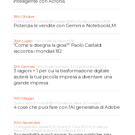
intelligente con Acronis.
16th Ottobre
in
AI
Eventi E Corsi B2B
Google B2B
In Evidenza
News B2B
Potenzia le vendite con Gemini e NotebookLM.
29th Luglio
in
In Evidenza
News B2B
“Come si disegna la gioia?” Paolo Castaldi
racconta i mondiali ’82
12th Gennaio
in
In Evidenza
News & Curiosità
News EDU
3 ragioni + 1 per cui la trasformazione digitale
aiuterà la tua piccola impresa a diventare una
grande impresa
14th Maggio
in
AI
Eventi E Corsi B2B
In Evidenza
News & Curiosità
4 cose che puoi fare con l’AI generativa di Adobe
30th Novembre
in
Accessibilità
Apple EDU
Eventi E Corsi EDU
In Evidenza
News EDU
Registrazioni EDU
Webinar EDU
Accessibilità e inclusione: buone pratiche per