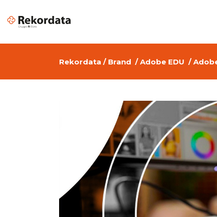
Rekordata
/
Brand
/
Adobe EDU
/
Adobe
Apple per il Business
Piattafor
Software di Grafica per Aziende
Color Mat
Design & Creative
Soluzioni
Cloud Services Provider per
VR & AR
Aziende
Digital transformation
Cyber Security: sicurezza
informatica aziendale