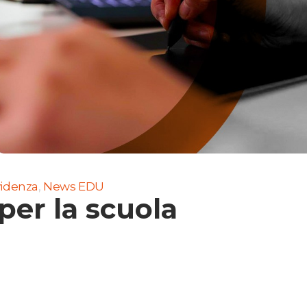
videnza
,
News EDU
er la scuola