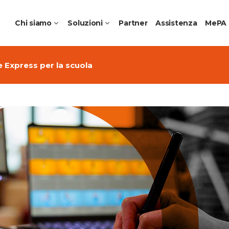
Chi siamo
Soluzioni
Partner
Assistenza
MePA
 Express per la scuola
me Collaborative Aziendali
Apple Education
ching per Aziende
Ambienti di apprendimen
 Noleggio e DaaS
Laboratori Professionalizz
futuro
Creative Schools
Jamf Education