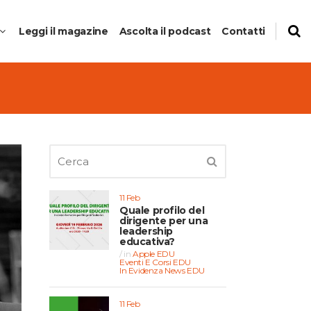
Leggi il magazine
Ascolta il podcast
Contatti
to
anti del
11 Feb
Quale profilo del
dirigente per una
leadership
educativa?
in
Apple EDU
Eventi E Corsi EDU
In Evidenza
News EDU
11 Feb