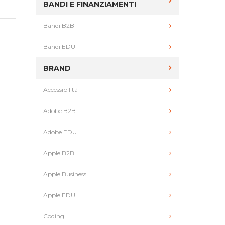
BANDI E FINANZIAMENTI
Bandi B2B
Bandi EDU
BRAND
Accessibilità
Adobe B2B
Adobe EDU
Apple B2B
Apple Business
Apple EDU
Coding