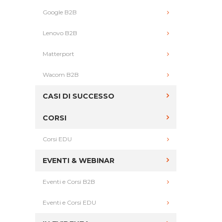
Google B2B
Lenovo B2B
Matterport
Wacom B2B
CASI DI SUCCESSO
CORSI
Corsi EDU
EVENTI & WEBINAR
Eventi e Corsi B2B
Eventi e Corsi EDU