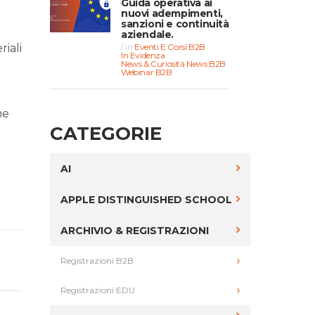
Guida operativa ai
nuovi adempimenti,
sanzioni e continuità
aziendale.
in
Eventi E Corsi B2B
iali
In Evidenza
News & Curiosità
News B2B
Webinar B2B
me
CATEGORIE
AI
APPLE DISTINGUISHED SCHOOL
ARCHIVIO & REGISTRAZIONI
Registrazioni B2B
Registrazioni EDU