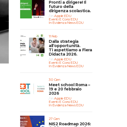
Pronti a dirigere! Il
futuro della
dirigenza scolastica.
in
Apple EDU
Eventi E Corsi EDU
In Evidenza
News EDU
11 Feb
Dalla strategia
all’opportunità.
Ti aspettiamo a Fiera
Didacta 2026.
in
Apple EDU
Eventi E Corsi EDU
In Evidenza
News EDU
30 Gen
Meet school Roma –
19 e 20 febbraio
2026
in
Apple EDU
Eventi E Corsi EDU
In Evidenza
News EDU
27 Gen
NIS2 Roadmap 2026: