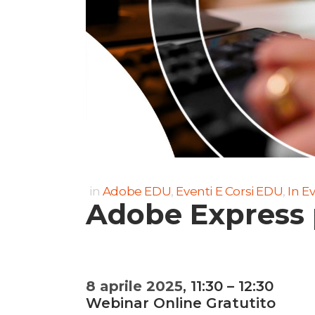
in
Adobe EDU
,
Eventi E Corsi EDU
,
In E
Adobe Express p
8 aprile 2025
, 11:30 – 12:30
Webinar Online Gratutito