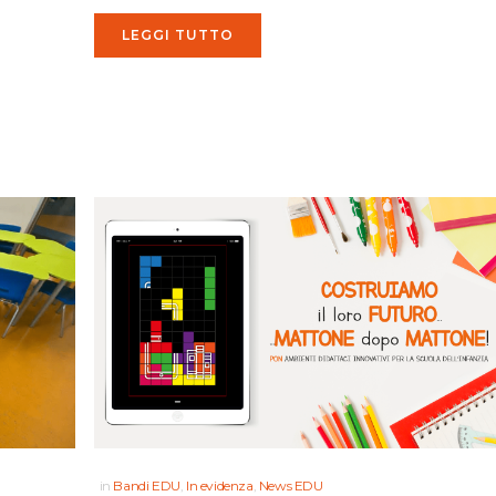
LEGGI TUTTO
in
Bandi EDU
,
In evidenza
,
News EDU