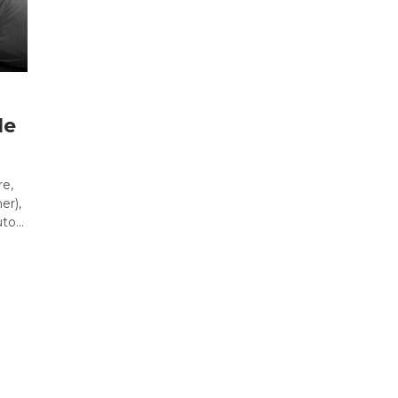
le
re,
er),
uto