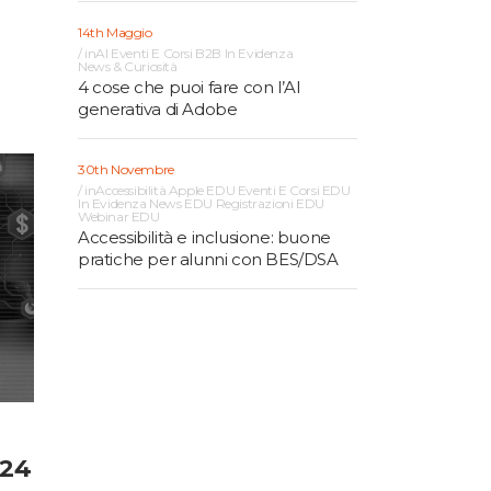
14th Maggio
in
AI
Eventi E Corsi B2B
In Evidenza
News & Curiosità
4 cose che puoi fare con l’AI
generativa di Adobe
30th Novembre
in
Accessibilità
Apple EDU
Eventi E Corsi EDU
In Evidenza
News EDU
Registrazioni EDU
Webinar EDU
Accessibilità e inclusione: buone
pratiche per alunni con BES/DSA
024