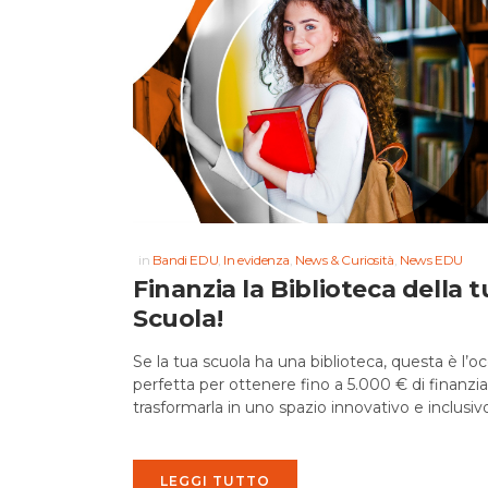
in
Bandi EDU
,
In evidenza
,
News & Curiosità
,
News EDU
Finanzia la Biblioteca della 
Scuola!
Se la tua scuola ha una biblioteca, questa è l’o
perfetta per ottenere fino a 5.000 € di finanz
trasformarla in uno spazio innovativo e inclusivo!
LEGGI TUTTO