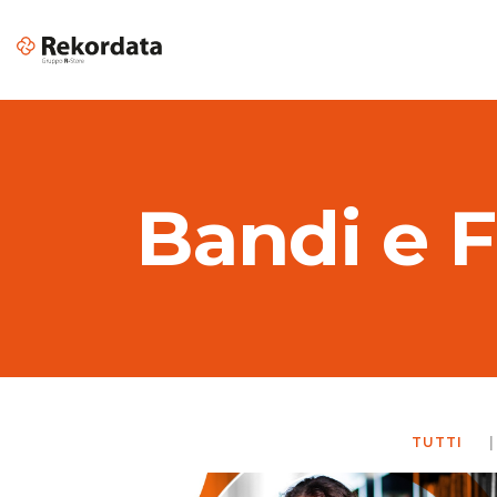
Bandi e 
Apple per il Business
Piattafor
Software di Grafica per Aziende
Color Mat
Design & Creative
Soluzioni
Cloud Services Provider per
VR & AR
Aziende
Digital transformation
TUTTI
Cyber Security: sicurezza
informatica aziendale