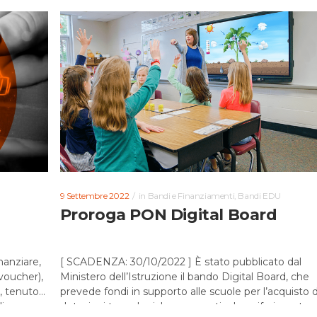
9 Settembre 2022
in
Bandi e Finanziamenti
,
Bandi EDU
Proroga PON Digital Board
nanziare,
[ SCADENZA: 30/10/2022 ] È stato pubblicato dal
(voucher),
Ministero dell’Istruzione il bando Digital Board, che
i, tenuto
prevede fondi in supporto alle scuole per l’acquisto d
 e...
dotazioni tecnologiche, con particolare riferimento ai.