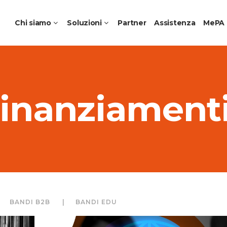
Chi siamo
Soluzioni
Partner
Assistenza
MePA
Finanziament
me Collaborative Aziendali
Apple Education
ching per Aziende
Ambienti di apprendimen
 Noleggio e DaaS
Laboratori Professionalizz
futuro
Creative Schools
Jamf Education
BANDI B2B
BANDI EDU