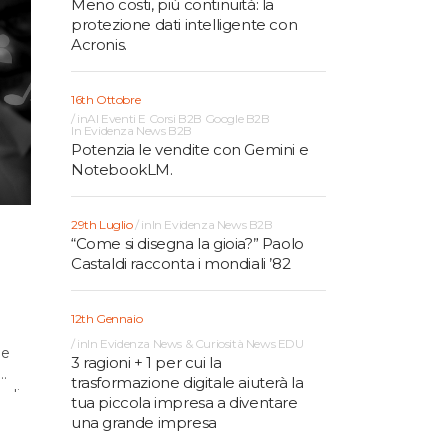
Meno costi, più continuità: la
protezione dati intelligente con
Acronis.
16th Ottobre
in
AI
Eventi E Corsi B2B
Google B2B
In Evidenza
News B2B
Potenzia le vendite con Gemini e
NotebookLM.
29th Luglio
in
In Evidenza
News B2B
“Come si disegna la gioia?” Paolo
Castaldi racconta i mondiali ’82
12th Gennaio
in
In Evidenza
News & Curiosità
News EDU
le
3 ragioni + 1 per cui la
trasformazione digitale aiuterà la
ndi,
tua piccola impresa a diventare
una grande impresa