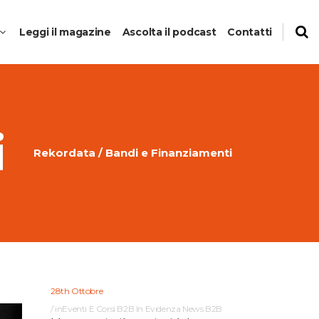
Leggi il magazine
Ascolta il podcast
Contatti
i
Rekordata
/
Bandi e Finanziamenti
to
anti del
28th Ottobre
in
Eventi E Corsi B2B
In Evidenza
News B2B