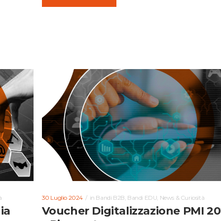
à
30 Luglio 2024
in
Bandi B2B
,
Bandi EDU
,
News & Curiosità
ia
Voucher Digitalizzazione PMI 2