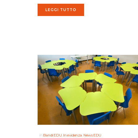
LEGGI TUTTO
in
Bandi EDU
,
In evidenza
,
News EDU