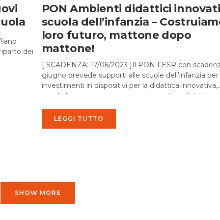
uovi
PON Ambienti didattici innovati
cuola
scuola dell’infanzia – Costruiamo
loro futuro, mattone dopo
Piano
mattone!
riparto dei
[ SCADENZA: 17/06/2023 ]Il PON FESR con scadenz
giugno prevede supporti alle scuole dell’infanzia per
investimenti in dispositivi per la didattica innovativa,
arredi di nuova generazione, attrezzature didattico-
educative....
LEGGI TUTTO
SHOW MORE