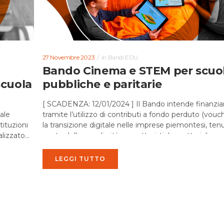
27 Novembre 2023
in
Bandi EDU
Bando Cinema e STEM per scuo
scuola
pubbliche e paritarie
[ SCADENZA: 12/01/2024 ] Il Bando intende finanzia
ale
tramite l’utilizzo di contributi a fondo perduto (vouch
tituzioni
la transizione digitale nelle imprese piemontesi, ten
alizzato
conto delle peculiarità e caratteristiche settoriali e...
LEGGI TUTTO