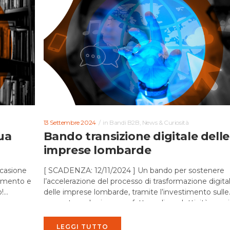
13 Settembre 2024
in
Bandi B2B
,
News & Curiosità
tua
Bando transizione digitale delle
imprese lombarde
ccasione
[ SCADENZA: 12/11/2024 ] Un bando per sostenere
iamento e
l’accelerazione del processo di trasformazione digita
...
delle imprese lombarde, tramite l’investimento sulle
nuove tecnologie come fattore di produttività e, qui
di sviluppo...
LEGGI TUTTO