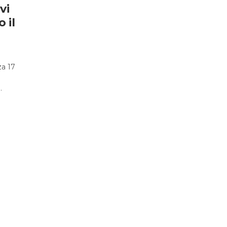
vi
 il
a 17