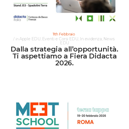
11th Febbraio
Apple EDU
Eventi e Corsi EDU
In evidenza
News
in
,
,
,
EDU
Dalla strategia all’opportunità.
Ti aspettiamo a Fiera Didacta
2026.