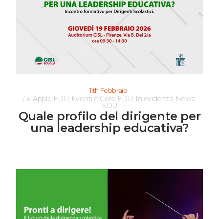
11th Febbraio
Apple EDU
Eventi e Corsi EDU
In evidenza
News
in
,
,
,
EDU
Quale profilo del dirigente per
una leadership educativa?