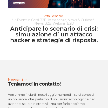
27th Gennaio
Eventi e Corsi B2B
In evidenza
News & Curiosità
in
,
,
,
News B2B
Webinar B2B
,
Anticipare lo scenario di crisi:
simulazione di un attacco
hacker e strategie di risposta.
Newsletter
Teniamoci in contatto!
Vorremmo inviarti i nostri aggiornamenti – se ci conosci
un po’ saprai che parliamo di soluzioni tecnologiche per
aziende, scuole e creativi – ma per farlo abbiamo