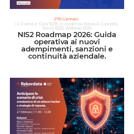
27th Gennaio
Eventi e Corsi B2B
In evidenza
News & Curiosità
in
,
,
,
News B2B
Webinar B2B
,
NIS2 Roadmap 2026: Guida
operativa ai nuovi
adempimenti, sanzioni e
continuità aziendale.