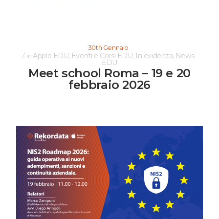
30th Gennaio
Apple EDU
Eventi e Corsi EDU
In evidenza
News
in
,
,
,
EDU
Meet school Roma – 19 e 20
febbraio 2026