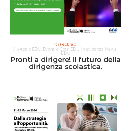
11th Febbraio
Apple EDU
Eventi e Corsi EDU
In evidenza
News
in
,
,
,
EDU
Pronti a dirigere! Il futuro della
dirigenza scolastica.