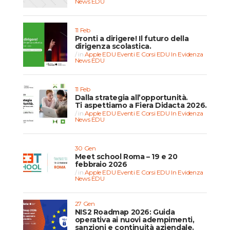
News EDU
11 Feb
Pronti a dirigere! Il futuro della
dirigenza scolastica.
in
Apple EDU
Eventi E Corsi EDU
In Evidenza
News EDU
11 Feb
Dalla strategia all’opportunità.
Ti aspettiamo a Fiera Didacta 2026.
in
Apple EDU
Eventi E Corsi EDU
In Evidenza
News EDU
30 Gen
Meet school Roma – 19 e 20
febbraio 2026
in
Apple EDU
Eventi E Corsi EDU
In Evidenza
News EDU
27 Gen
NIS2 Roadmap 2026: Guida
operativa ai nuovi adempimenti,
sanzioni e continuità aziendale.