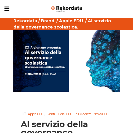
Rekordata
/
Brand
/
Apple EDU
/
Al servizio
della governance scolastica.
in
,
,
,
Apple EDU
Eventi E Corsi EDU
In Evidenza
News EDU
Al servizio della
governance