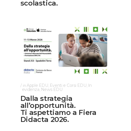
scolastica.
Apple EDU
Eventi e Corsi EDU
In
in
,
,
evidenza
News EDU
,
Dalla strategia
all’opportunità.
Ti aspettiamo a Fiera
Didacta 2026.