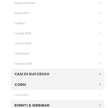
Apple Business
Apple EDU
Coding
Google B2B
Lenovo B2B
Matterport
Wacom B2B
CASI DI SUCCESSO
CORSI
Corsi EDU
EVENTI & WEBINAR