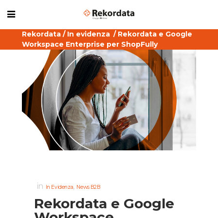
Rekordata
/
In evidenza
/
Rekordata e Google
Workspace Enterprise per ShopFully
in
,
In Evidenza
News B2B
Rekordata e Google
Workspace