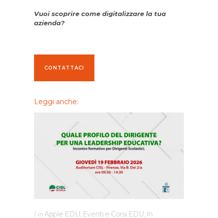
Vuoi scoprire come digitalizzare la tua
azienda?
CONTATTACI
Leggi anche:
Apple EDU
Eventi e Corsi EDU
In
in
,
,