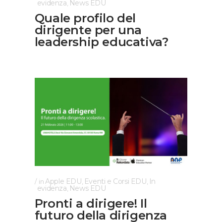
evidenza
News EDU
,
Quale profilo del
dirigente per una
leadership educativa?
Apple EDU
Eventi e Corsi EDU
In
in
,
,
evidenza
News EDU
,
Pronti a dirigere! Il
futuro della dirigenza