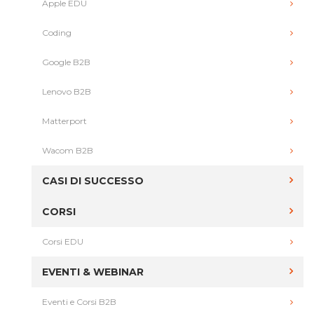
Apple EDU
Coding
Google B2B
Lenovo B2B
Matterport
Wacom B2B
CASI DI SUCCESSO
CORSI
Corsi EDU
EVENTI & WEBINAR
Eventi e Corsi B2B