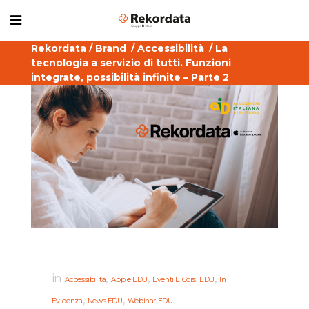
Rekordata
/
Brand
/
Accessibilità
/
La
tecnologia a servizio di tutti. Funzioni
integrate, possibilità infinite – Parte 2
in
,
,
,
Accessibilità
Apple EDU
Eventi E Corsi EDU
In
,
,
Evidenza
News EDU
Webinar EDU