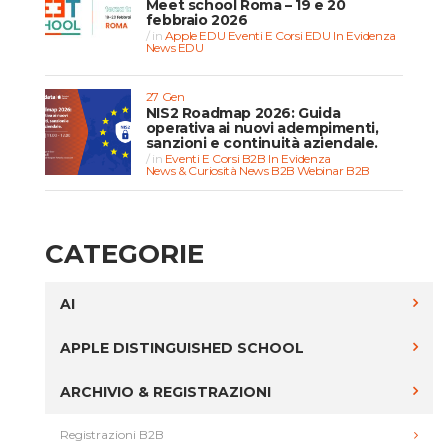
Meet school Roma – 19 e 20
febbraio 2026
in
Apple EDU
Eventi E Corsi EDU
In Evidenza
News EDU
27 Gen
NIS2 Roadmap 2026: Guida
operativa ai nuovi adempimenti,
sanzioni e continuità aziendale.
in
Eventi E Corsi B2B
In Evidenza
News & Curiosità
News B2B
Webinar B2B
CATEGORIE
AI
APPLE DISTINGUISHED SCHOOL
ARCHIVIO & REGISTRAZIONI
Registrazioni B2B