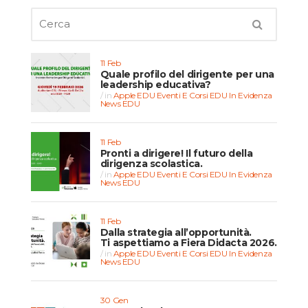
11 Feb
Quale profilo del dirigente per una
leadership educativa?
in
Apple EDU
Eventi E Corsi EDU
In Evidenza
News EDU
11 Feb
Pronti a dirigere! Il futuro della
dirigenza scolastica.
in
Apple EDU
Eventi E Corsi EDU
In Evidenza
News EDU
11 Feb
Dalla strategia all’opportunità.
Ti aspettiamo a Fiera Didacta 2026.
in
Apple EDU
Eventi E Corsi EDU
In Evidenza
News EDU
30 Gen