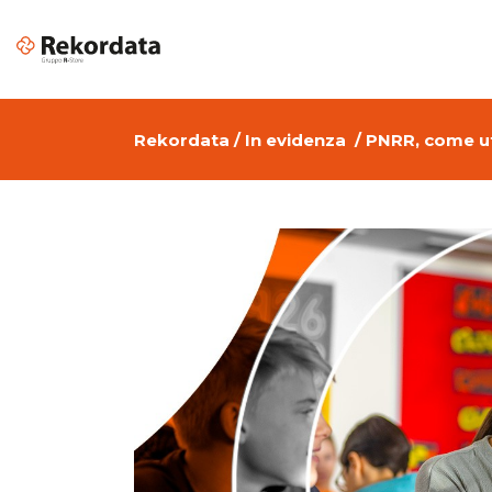
Rekordata
/
In evidenza
/
PNRR, come uti
Apple per il Business
Piattafor
Software di Grafica per Aziende
Color Mat
Design & Creative
Soluzioni
Cloud Services Provider per
VR & AR
Aziende
Digital transformation
Cyber Security: sicurezza
informatica aziendale