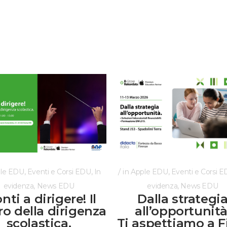
,
,
in
,
le EDU
Eventi e Corsi EDU
In
Apple EDU
Eventi e Corsi 
,
,
evidenza
News EDU
evidenza
News EDU
nti a dirigere! Il
Dalla strategi
ro della dirigenza
all’opportunità
scolastica.
Ti aspettiamo a F