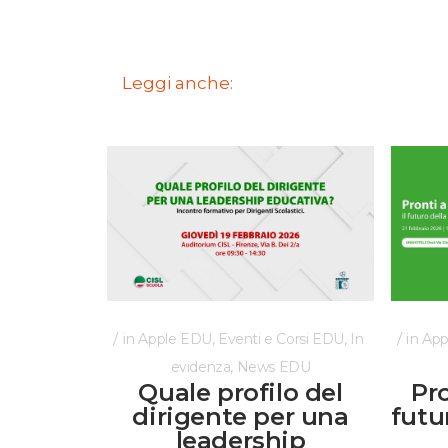
Leggi anche:
in
,
,
in
Apple EDU
Eventi e Corsi EDU
In
App
,
evidenza
News EDU
Quale profilo del
Pro
dirigente per una
futu
leadership