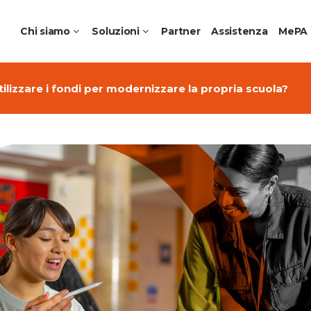
Chi siamo
Soluzioni
Partner
Assistenza
MePA
lizzare i fondi per modernizzare la propria scuola?
me Collaborative Aziendali
Apple Education
ching per Aziende
Ambienti di apprendimen
 Noleggio e DaaS
Laboratori Professionalizz
futuro
Creative Schools
Jamf Education