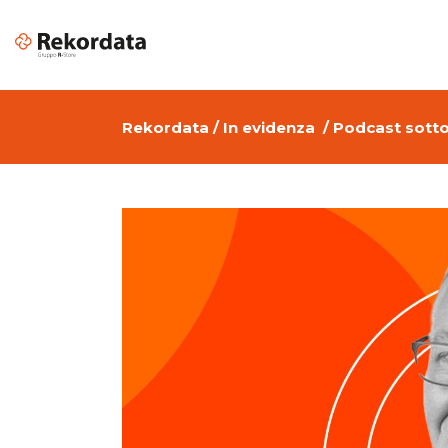
Rekordata
/
In evidenza
/
Podcast sotto 
Apple per il Business
Piattafor
Software di Grafica per Aziende
Color Mat
Design & Creative
Soluzioni
Cloud Services Provider per
VR & AR
Aziende
Digital transformation
Cyber Security: sicurezza
informatica aziendale