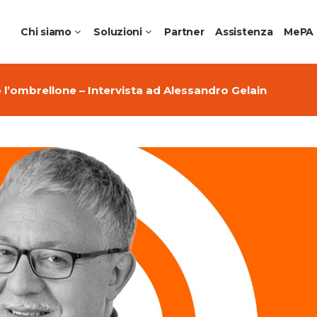
Chi siamo
Soluzioni
Partner
Assistenza
MePA
l’ombrellone – Intervista ad Alessandro Gelain
me Collaborative Aziendali
Apple Education
ching per Aziende
Ambienti di apprendimen
 Noleggio e DaaS
Laboratori Professionalizz
futuro
Creative Schools
Jamf Education