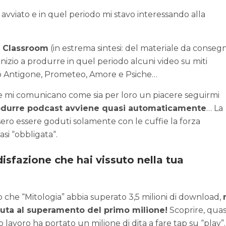
vviato e in quel periodo mi stavo interessando alla
d Classroom
(in estrema sintesi: del materiale da conseg
, inizio a produrre in quel periodo alcuni video su miti
po Antigone, Prometeo, Amore e Psiche…
e mi comunicano come sia per loro un piacere seguirmi
rodurre podcast avviene quasi automaticamente
… La
ero essere goduti solamente con le cuffie la forza
si “obbligata“.
isfazione che hai vissuto nella tua
o che “Mitologia” abbia superato 3,5 milioni di download,
vuta al superamento del primo milione!
Scoprire, quas
 lavoro ha portato un milione di dita a fare tap su “play”