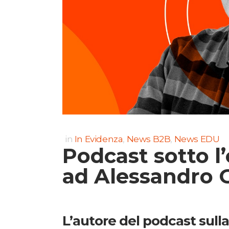
in
In Evidenza
,
News B2B
,
News EDU
Podcast sotto l
ad Alessandro 
L’autore del podcast sulla