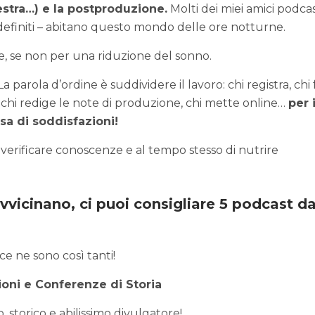
estra…) e la postproduzione.
Molti dei miei amici podca
finiti – abitano questo mondo delle ore notturne.
e, se non per una riduzione del sonno.
a parola d’ordine è suddividere il lavoro: chi registra, chi f
, chi redige le note di produzione, chi mette online…
per 
sa di soddisfazioni!
verificare conoscenze e al tempo stesso di nutrire
i avvicinano, ci puoi consigliare 5 podcast d
e ne sono così tanti!
ioni e Conferenze di Storia
storico e abilissimo divulgatore!