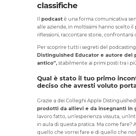
classifiche
Il
podcast
è una forma comunicativa semp
alle aziende, in moltissimi hanno scelto 
riflessioni, raccontare storie, confrontarsi 
Per scoprire tutti i segreti del podcasti
Distinguished Educator e autore del 
antico”,
stabilmente ai primi posti tra i più 
Qual è stato il tuo primo inc
deciso che avresti voluto port
Grazie a dei Colleghi Apple Distinguish
prodotti da allievi e da insegnanti in
lavoro fatto, un’esperienza vissuta, un’in
in aula di questa pratica. Ma come fare?
quello che vorrei fare e di quello che no