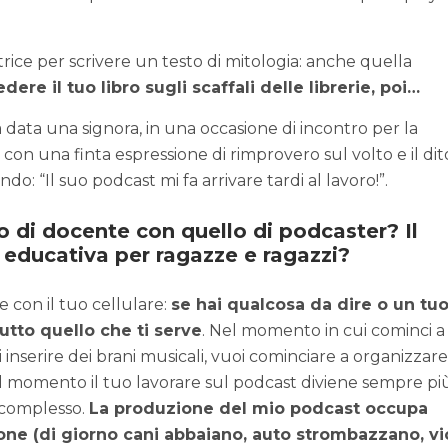
rice per scrivere un testo di mitologia: anche quella
dere il tuo libro sugli scaffali delle librerie, poi…
data una signora, in una occasione di incontro per la
con una finta espressione di rimprovero sul volto e il dit
do: “Il suo podcast mi fa arrivare tardi al lavoro!”.
o di docente con quello di podcaster? Il
 educativa per ragazze e ragazzi?
e con il tuo cellulare:
se hai qualcosa da dire o un tu
tutto quello che ti serve
. Nel momento in cui cominci a
i inserire dei brani musicali, vuoi cominciare a organizzare 
l momento il tuo lavorare sul podcast diviene sempre pi
complesso.
La produzione del mio podcast occupa
ione (di giorno cani abbaiano, auto strombazzano, vi