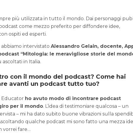
re più utilizzata in tutto il mondo. Dai personaggi pubb
il podcast come mezzo preferito per diffondere idee,
con ospiti ed esperti.
ng abbiamo intervistato
Alessandro Gelain, docente, Ap
podcast “Mitologia: le meravigliose storie del mond
ascoltati in Italia.
ontro con il mondo del podcast? Come hai
are avanti un podcast tutto tuo?
ed Educator
ho avuto modo di incontrare podcast
 giro per il mondo
. L’idea di testimoniare qualcosa – un
tervista – mi ha dato subito buone vibrazioni sulla spendibi
 Ascoltando qualche podcast mi sono fatto una mezza ide
n vorrei fare…