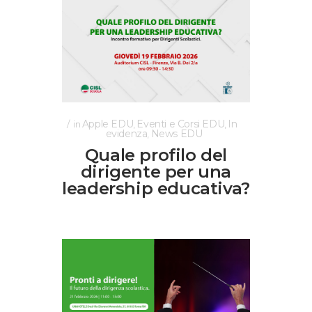
Apple EDU
Eventi e Corsi EDU
In
in
,
,
evidenza
News EDU
,
Quale profilo del
dirigente per una
leadership educativa?