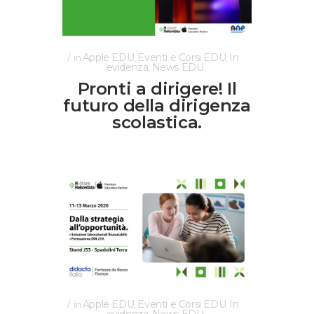
Apple EDU
Eventi e Corsi EDU
In
in
,
,
evidenza
News EDU
,
Pronti a dirigere! Il
futuro della dirigenza
scolastica.
Apple EDU
Eventi e Corsi EDU
In
in
,
,