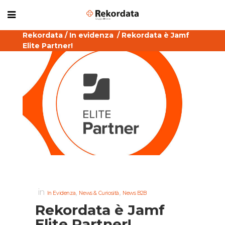
Rekordata
/
In evidenza
/
Rekordata è Jamf
Elite Partner!
in
,
,
In Evidenza
News & Curiosità
News B2B
Rekordata è Jamf
Elite Partner!