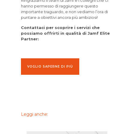
Ringraziamo il team di Jamf e i colleghi che ci
hanno permesso di raggiungere questo
importante traguardo, e non vediamo l’ora di
puntare a obiettivi ancora più ambiziosi!
Contattaci per scoprire i servizi che
possiamo offrirti in qualità di Jamf Elite
Partner:
VOGLIO SAPERNE DI PIÙ
Leggi anche: