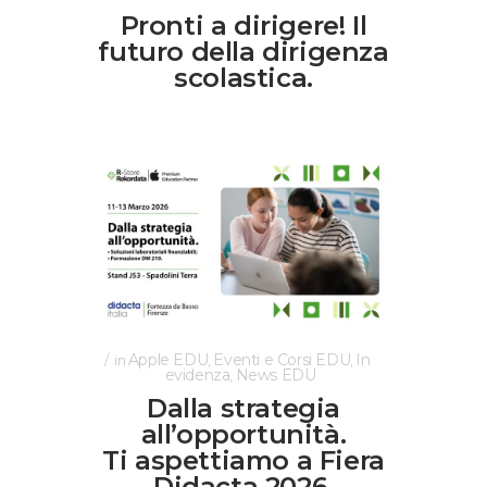
Pronti a dirigere! Il
futuro della dirigenza
scolastica.
Apple EDU
Eventi e Corsi EDU
In
in
,
,
evidenza
News EDU
,
Dalla strategia
all’opportunità.
Ti aspettiamo a Fiera
Didacta 2026.