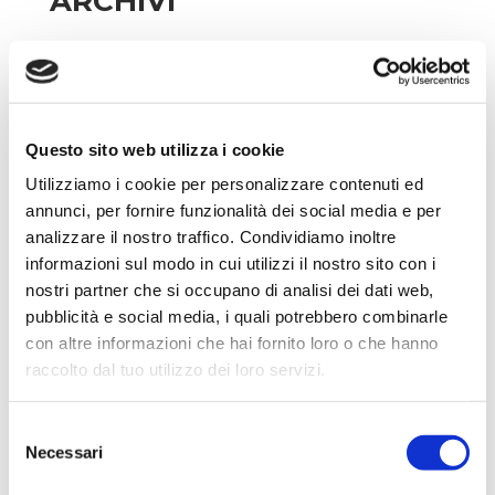
ARCHIVI
Febbraio 2026
Gennaio 2026
Questo sito web utilizza i cookie
Dicembre 2025
Utilizziamo i cookie per personalizzare contenuti ed
Novembre 2025
annunci, per fornire funzionalità dei social media e per
analizzare il nostro traffico. Condividiamo inoltre
Ottobre 2025
informazioni sul modo in cui utilizzi il nostro sito con i
nostri partner che si occupano di analisi dei dati web,
Settembre 2025
pubblicità e social media, i quali potrebbero combinarle
con altre informazioni che hai fornito loro o che hanno
Agosto 2025
raccolto dal tuo utilizzo dei loro servizi.
Luglio 2025
Selezione
Necessari
del
Giugno 2025
consenso