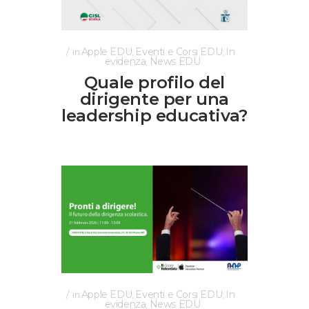
Apple EDU
Eventi e Corsi EDU
In
in
,
,
evidenza
News EDU
,
Quale profilo del
dirigente per una
leadership educativa?
Apple EDU
Eventi e Corsi EDU
In
in
,
,
evidenza
News EDU
,