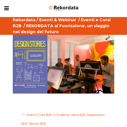
Rekordata
/
Eventi & Webinar
/
Eventi e Corsi
B2B
/
REKORDATA al Fuorisalone, un viaggio
nel design del futuro
in
,
,
,
Eventi E Corsi B2B
In Evidenza
News B2B
Registrazioni
,
B2B
Wacom B2B