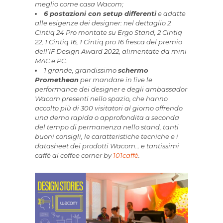
meglio come casa Wacom;
6 postazioni con setup differenti
e adatte
alle esigenze dei designer: nel dettaglio 2
Cintiq 24 Pro montate su Ergo Stand, 2 Cintiq
22, 1 Cintiq 16, 1 Cintiq pro 16 fresca del premio
dell’IF Design Award 2022, alimentate da mini
MAC e PC.
1 grande, grandissimo
schermo
Promethean
per mandare in live le
performance dei designer e degli ambassador
Wacom presenti nello spazio, che hanno
accolto più di 300 visitatori al giorno offrendo
una demo rapida o approfondita a seconda
del tempo di permanenza nello stand, tanti
buoni consigli, le caratteristiche tecniche e i
datasheet dei prodotti Wacom… e tantissimi
caffè al coffee corner by
101caffè
.