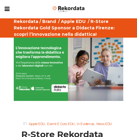
Rekordata
/
Brand
/
Apple EDU
/
R-Store
Rekordata Gold Sponsor a Didacta Firenze:
scopri l’innovazione nella didattica!
in
,
,
,
Apple EDU
Eventi E Corsi EDU
In Evidenza
News EDU
R-Store Rekordata