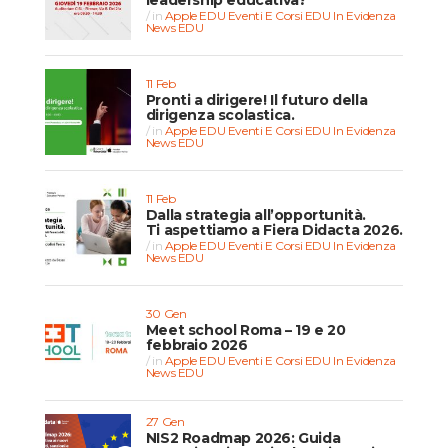
in
Apple EDU
Eventi E Corsi EDU
In Evidenza
News EDU
11 Feb
Pronti a dirigere! Il futuro della
dirigenza scolastica.
in
Apple EDU
Eventi E Corsi EDU
In Evidenza
News EDU
11 Feb
Dalla strategia all’opportunità.
Ti aspettiamo a Fiera Didacta 2026.
in
Apple EDU
Eventi E Corsi EDU
In Evidenza
News EDU
30 Gen
Meet school Roma – 19 e 20
febbraio 2026
in
Apple EDU
Eventi E Corsi EDU
In Evidenza
News EDU
27 Gen
NIS2 Roadmap 2026: Guida