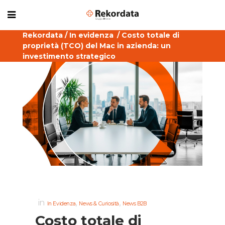
Rekordata
/
In evidenza
/
Costo totale di
proprietà (TCO) del Mac in azienda: un
investimento strategico
in
,
,
In Evidenza
News & Curiosità
News B2B
Costo totale di