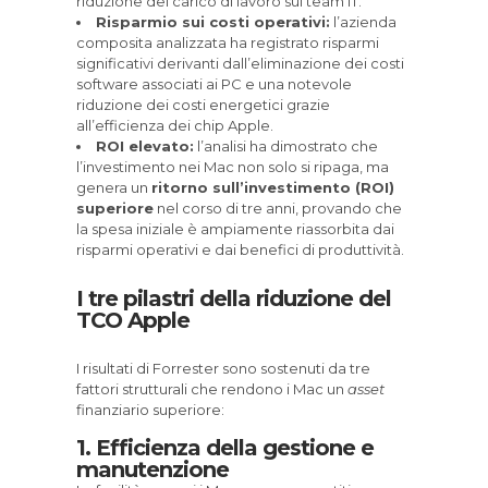
riduzione del carico di lavoro sui team IT.
Risparmio sui costi operativi:
l’azienda
composita analizzata ha registrato risparmi
significativi derivanti dall’eliminazione dei costi
software associati ai PC e una notevole
riduzione dei costi energetici grazie
all’efficienza dei chip Apple.
ROI elevato:
l’analisi ha dimostrato che
l’investimento nei Mac non solo si ripaga, ma
genera un
ritorno sull’investimento (ROI)
superiore
nel corso di tre anni, provando che
la spesa iniziale è ampiamente riassorbita dai
risparmi operativi e dai benefici di produttività.
I tre pilastri della riduzione del
TCO Apple
I risultati di Forrester sono sostenuti da tre
fattori strutturali che rendono i Mac un
asset
finanziario superiore:
1. Efficienza della gestione e
manutenzione