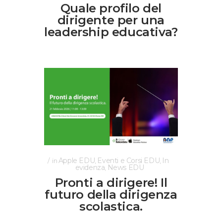
Quale profilo del
dirigente per una
leadership educativa?
Apple EDU
Eventi e Corsi EDU
In
in
,
,
evidenza
News EDU
,
Pronti a dirigere! Il
futuro della dirigenza
scolastica.