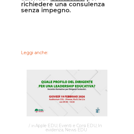
richiedere una consulenza
senza impegno.
Leggi anche:
Apple EDU
Eventi e Corsi EDU
In
in
,
,
evidenza
News EDU
,