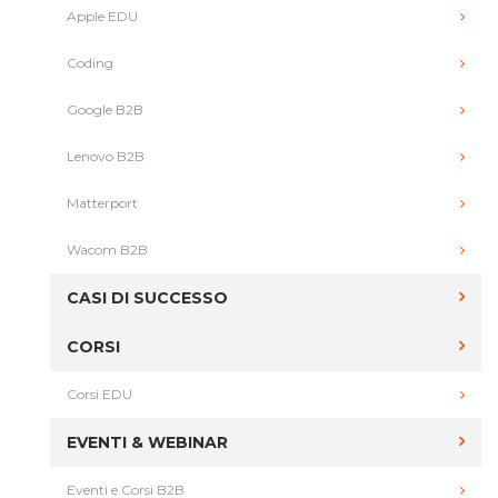
Apple EDU
Coding
Google B2B
Lenovo B2B
Matterport
Wacom B2B
CASI DI SUCCESSO
CORSI
Corsi EDU
EVENTI & WEBINAR
Eventi e Corsi B2B