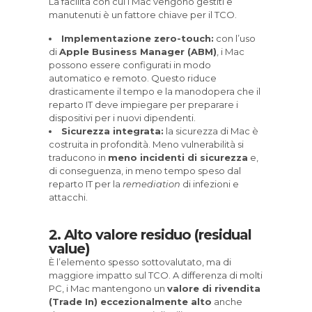
La facilità con cui i Mac vengono gestiti e
manutenuti è un fattore chiave per il TCO.
Implementazione zero-touch:
con l’uso
di
Apple Business Manager (ABM)
, i Mac
possono essere configurati in modo
automatico e remoto. Questo riduce
drasticamente il tempo e la manodopera che il
reparto IT deve impiegare per preparare i
dispositivi per i nuovi dipendenti.
Sicurezza integrata:
la sicurezza di Mac è
costruita in profondità. Meno vulnerabilità si
traducono in
meno incidenti di sicurezza
e,
di conseguenza, in meno tempo speso dal
reparto IT per la
remediation
di infezioni e
attacchi.
2. Alto valore residuo (residual
value)
È l’elemento spesso sottovalutato, ma di
maggiore impatto sul TCO. A differenza di molti
PC, i Mac mantengono un
valore di rivendita
(Trade In) eccezionalmente alto
anche