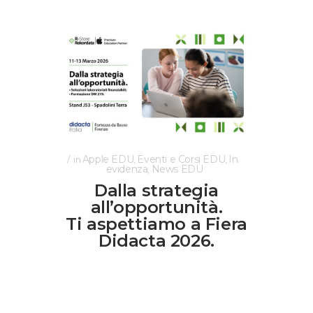
Apple EDU
Eventi e Corsi EDU
In
in
,
,
evidenza
News EDU
,
Dalla strategia
all’opportunità.
Ti aspettiamo a Fiera
Didacta 2026.