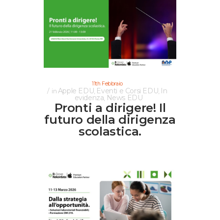
11th Febbraio
Apple EDU
Eventi e Corsi EDU
In
in
,
,
evidenza
News EDU
,
Pronti a dirigere! Il
futuro della dirigenza
scolastica.