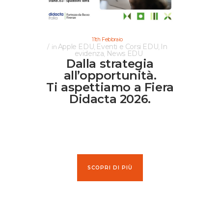
11th Febbraio
Apple EDU
Eventi e Corsi EDU
In
in
,
,
evidenza
News EDU
,
Dalla strategia
all’opportunità.
Ti aspettiamo a Fiera
Didacta 2026.
SCOPRI DI PIÙ