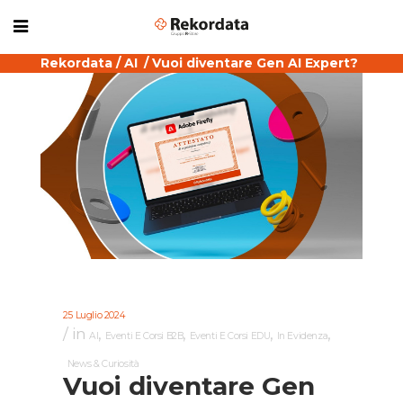
Rekordata
/
AI
/
Vuoi diventare Gen AI Expert?
25 Luglio 2024
in
,
,
,
,
AI
Eventi E Corsi B2B
Eventi E Corsi EDU
In Evidenza
News & Curiosità
Vuoi diventare Gen