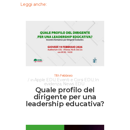
Leggi anche:
11th Febbraio
Apple EDU
Eventi e Corsi EDU
In
in
,
,
evidenza
News EDU
,
Quale profilo del
dirigente per una
leadership educativa?