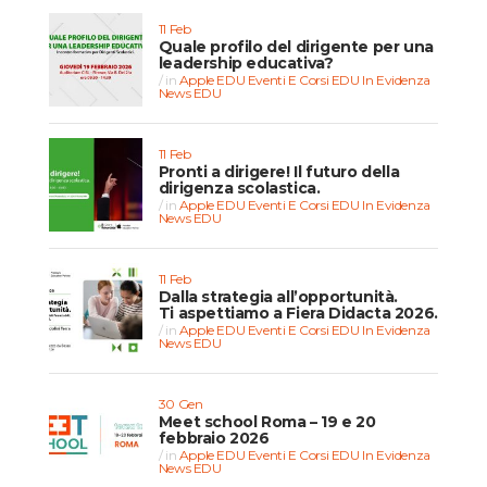
11 Feb
Quale profilo del dirigente per una
leadership educativa?
in
Apple EDU
Eventi E Corsi EDU
In Evidenza
News EDU
11 Feb
Pronti a dirigere! Il futuro della
dirigenza scolastica.
in
Apple EDU
Eventi E Corsi EDU
In Evidenza
News EDU
11 Feb
Dalla strategia all’opportunità.
Ti aspettiamo a Fiera Didacta 2026.
in
Apple EDU
Eventi E Corsi EDU
In Evidenza
News EDU
30 Gen
Meet school Roma – 19 e 20
febbraio 2026
in
Apple EDU
Eventi E Corsi EDU
In Evidenza
News EDU