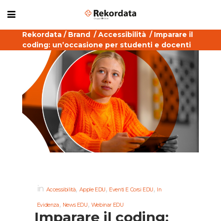
Rekordata
/
Brand
/
Accessibilità
/
Imparare il
coding: un’occasione per studenti e docenti
in
,
,
,
Accessibilità
Apple EDU
Eventi E Corsi EDU
In
,
,
Evidenza
News EDU
Webinar EDU
Imparare il coding: