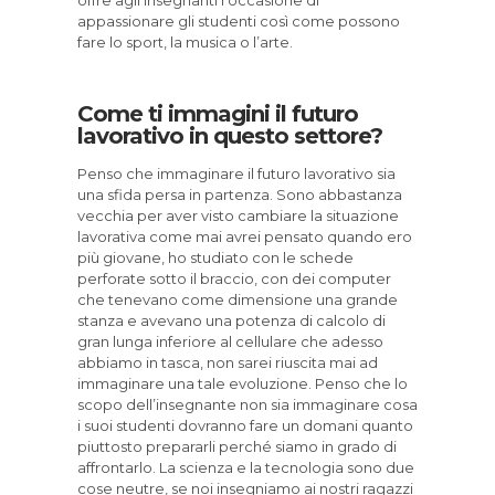
appassionare gli studenti così come possono
fare lo sport, la musica o l’arte.
Come ti immagini il futuro
lavorativo in questo settore?
Penso che immaginare il futuro lavorativo sia
una sfida persa in partenza. Sono abbastanza
vecchia per aver visto cambiare la situazione
lavorativa come mai avrei pensato quando ero
più giovane, ho studiato con le schede
perforate sotto il braccio, con dei computer
che tenevano come dimensione una grande
stanza e avevano una potenza di calcolo di
gran lunga inferiore al cellulare che adesso
abbiamo in tasca, non sarei riuscita mai ad
immaginare una tale evoluzione. Penso che lo
scopo dell’insegnante non sia immaginare cosa
i suoi studenti dovranno fare un domani quanto
piuttosto prepararli perché siamo in grado di
affrontarlo. La scienza e la tecnologia sono due
cose neutre, se noi insegniamo ai nostri ragazzi