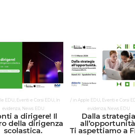
,
,
in
,
le EDU
Eventi e Corsi EDU
In
Apple EDU
Eventi e Corsi 
,
,
evidenza
News EDU
evidenza
News EDU
nti a dirigere! Il
Dalla strategi
ro della dirigenza
all’opportunità
scolastica.
Ti aspettiamo a F