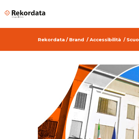
Rekordata
/
Brand
/
Accessibilità
/
Scuol
Apple per il Business
Piattafor
Software di Grafica per Aziende
Color Mat
Design & Creative
Soluzioni
Cloud Services Provider per
VR & AR
Aziende
Digital transformation
Cyber Security: sicurezza
informatica aziendale