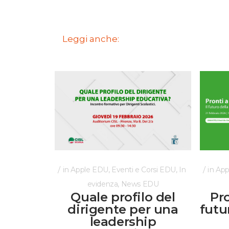
Leggi anche:
in
,
,
in
Apple EDU
Eventi e Corsi EDU
In
App
,
evidenza
News EDU
Quale profilo del
Pro
dirigente per una
futu
leadership