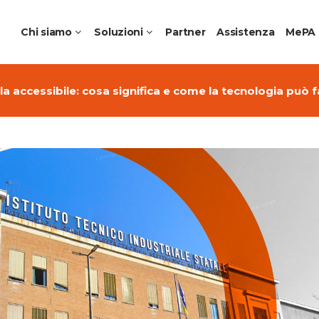
Chi siamo
Soluzioni
Partner
Assistenza
MePA
a accessibile: cosa significa e come la tecnologia può f
me Collaborative Aziendali
Apple Education
ching per Aziende
Ambienti di apprendimen
 Noleggio e DaaS
Laboratori Professionalizz
futuro
Creative Schools
Jamf Education