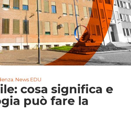
idenza
,
News EDU
le: cosa significa e
gia può fare la